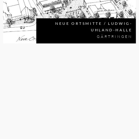
NEUE ORTSMITTE / LUDWIG-
UHLAND-HALLE
GÄRTRINGEN
KINDERHAUS "SCHLOSS"
NEUGESTALTUNG UND
DITZINGEN
AUFWERTUNG ENGEL - AREAL
NEUGESTALTUNG UND
ERTINGEN
AUFWERTUNG ORTSMITTE
OBERLENNINGEN
KULTURHAUS
KORNWESTHEIM
MEHRZWECKHALLE
NEUGESTALTUNG UND
KRESSBRONN AM BODENSEE
AUFWERTUNG ORTSMITTE
NEUORDNUNG FRIEDHOF UND
LEUTENBACH
RATHAUS
UNTERENSINGEN
FESTHALLE
NECKARTAILFINGEN