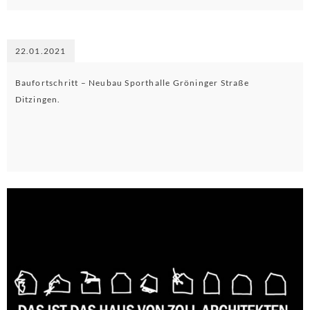
22.01.2021
Baufortschritt – Neubau Sporthalle Gröninger Straße
Ditzingen.